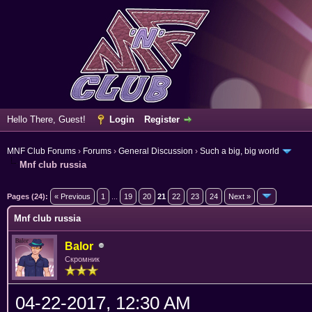
Hello There, Guest!
Login
Register
MNF Club Forums
›
Forums
›
General Discussion
›
Such a big, big world
Mnf club russia
verage
Pages (24):
« Previous
1
...
19
20
21
22
23
24
Next »
Mnf club russia
Balor
Скромник
04-22-2017, 12:30 AM