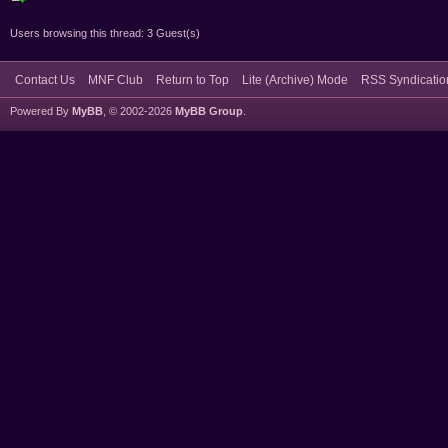
Users browsing this thread: 3 Guest(s)
Contact Us
MNF Club
Return to Top
Lite (Archive) Mode
RSS Syndicatio
Powered By
MyBB
, © 2002-2026
MyBB Group
.