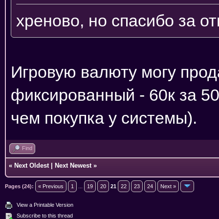
хреново, но спасибо за от
Игровую валюту могу прода
фиксированный - 60к за 50
чем покупка у системы).
Find
«
Next Oldest
|
Next Newest
»
Pages (24):
« Previous
1
...
19
20
21
22
23
24
Next »
View a Printable Version
Subscribe to this thread