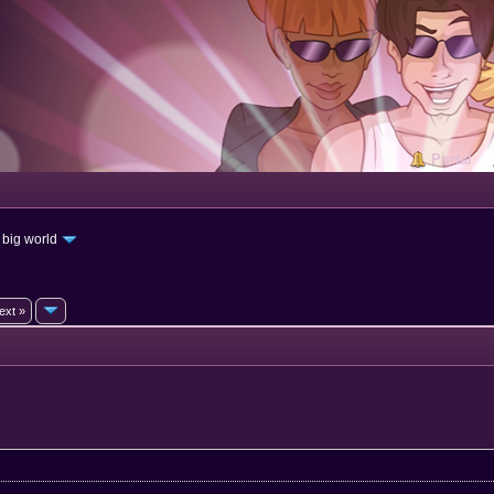
Portal
 big world
ext »