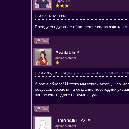
Скромник
11-30-2016, 12:51 PM
Походу следующее обновление снова ждать лет ц
Find
Available
Junior Member
12-03-2016, 07:12 PM
(This post was last modified: 12-03-2016, 07
А вот и обнова! И этого мы ждали месяц... по-мо
ресурсов бросили на создание новогодних украше
вип покупать даже не думаю, уже
Find
Limon4ik1122
Junior Member