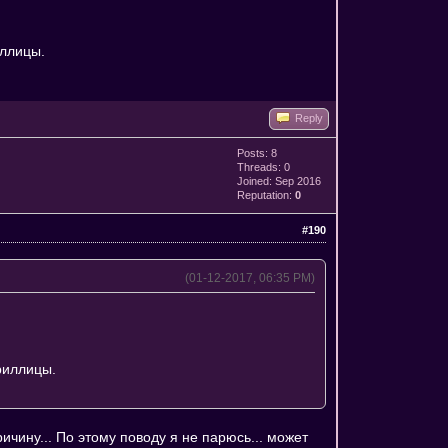
иллицы.
Reply
Posts: 8
Threads: 0
Joined: Sep 2016
Reputation:
0
#190
(01-12-2017, 06:35 PM)
риллицы.
ичину... По этому поводу я не парюсь... может