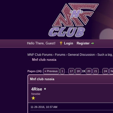
Hello There, Guest!
Login
Register
MNF Club Forums
›
Forums
›
General Discussion
›
Such a big,
Mnf club russia
13 Vote(s) - 4.08 Average
1
2
3
4
5
Pages (24):
« Previous
1
...
17
18
19
20
21
...
24
N
Mnf club russia
4Rise
Newbie
11-26-2016, 10:37 AM