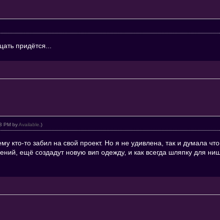
ать придётся...
:13 PM by
Available
.)
ему кто-то забил на свой проект. Но я не удивлена, так и думала ч
ний, ещё создадут новую вип одежду, и как всегда шляпку для нищ