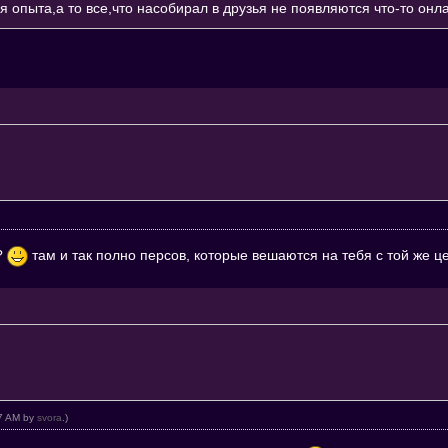
я опыта,а то все,что насобирал в друзья не появляются что-то онлаи
а?
там и так полно персов, которые вешаются на тебя с той же це
47 AM by
svora
.)