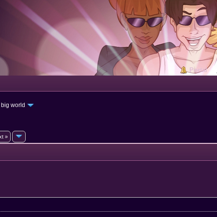
Portal
 big world
xt »