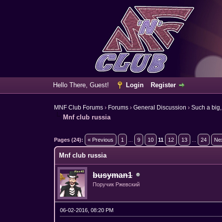
Hello There, Guest!
Login
Register
MNF Club Forums
›
Forums
›
General Discussion
›
Such a big,
Mnf club russia
13 Vote(s) - 4.08 Average
1
2
3
4
5
Pages (24):
« Previous
1
...
9
10
11
12
13
...
24
Ne
Mnf club russia
busyman1
Поручик Ржевский
06-02-2016, 08:20 PM