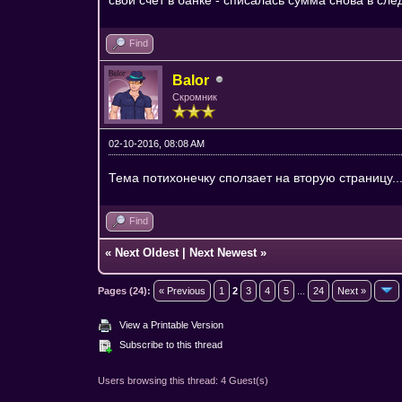
Find
Balor
Скромник
02-10-2016, 08:08 AM
Тема потихонечку сползает на вторую страницу...
Find
«
Next Oldest
|
Next Newest
»
Pages (24):
« Previous
1
2
3
4
5
...
24
Next »
View a Printable Version
Subscribe to this thread
Users browsing this thread: 4 Guest(s)