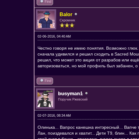
Find
Balor
Скромник
02-06-2016, 04:40 AM
Честно говоря не имею понятия. Возможно глюк.
сначала удивился и решил сходить в Sacred Mou
решил, что может это акция от разрабов или ещё
авторизоваться, но мой профиль был забанен, о 
Find
busyman1
Поручик Ржевский
02-07-2016, 08:34 AM
Олинька... Вапрос канешна интэресный... Вапче 
Лан, поиздевался и хватит... Дети Т9, блин... 
свой счет в банке - списалась сумма снова в сл