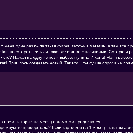
 У меня один раз была такая фигня: захожу в магазин, а там все п
ntain посмотреть есть ли такая же фишка с позициями. Смотрю и ре
 чего? Нажал на одну из поз и выбрал купить. И хопа! Меня выбра
как! Пришлось создавать новый. Так что... ты лучше спроси на пр
та прем, каторый на месяц автоматом продливатся....
Как премиум-то приобретала? Если карточкой на 1 месяц - так там а
едующем месяце? Если да - значит автопродление. Тогда, если хоче