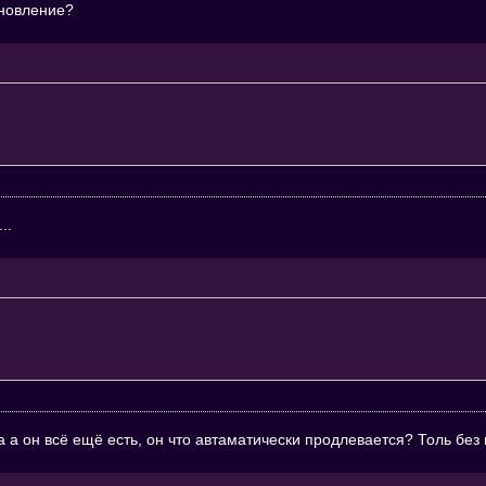
бновление?
..
 а он всё ещё есть, он что автаматически продлевается? Толь без 