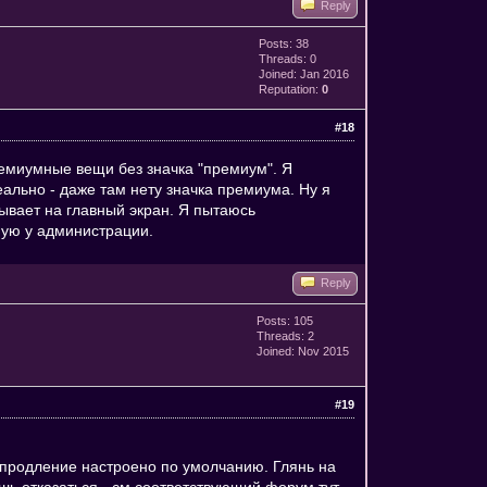
Reply
Posts: 38
Threads: 0
Joined: Jan 2016
Reputation:
0
#18
ремиумные вещи без значка "премиум". Я
ально - даже там нету значка премиума. Ну я
сывает на главный экран. Я пытаюсь
ямую у администрации.
Reply
Posts: 105
Threads: 2
Joined: Nov 2015
#19
втопродление настроено по умолчанию. Глянь на
шь отказаться - см соответствующий форум тут.