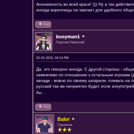
Анонимность во всей красе! ))) Ну а так действи
иногда кириллицы не хватает для удобного общен
Find
busyman1
Поручик Ржевский
02-02-2016, 04:14 PM
Да, это геморно иногда. С другой стороны - об
невежливо по отношению к остальным игрокам (д
западе - вовсю по своему шпарили, плевать на т
русский так же неприятен будет, если злоупотре
бы...
Find
Balor
Скромник