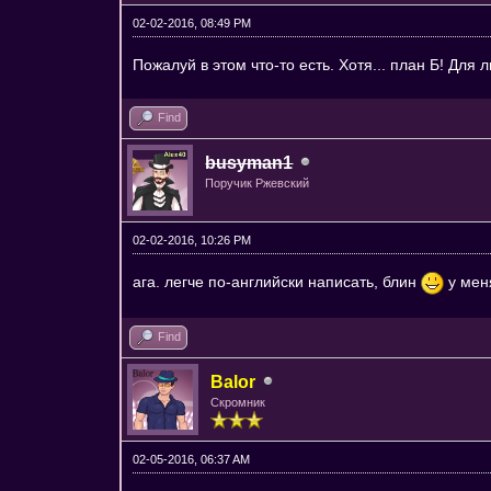
02-02-2016, 08:49 PM
Пожалуй в этом что-то есть. Хотя... план Б! Для л
Find
busyman1
Поручик Ржевский
02-02-2016, 10:26 PM
ага. легче по-английски написать, блин
у меня
Find
Balor
Скромник
02-05-2016, 06:37 AM