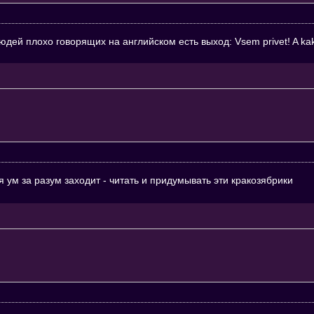
юдей плохо говорящих на английском есть выход: Vsem privet! A kak ty
 ум за разум заходит - читать и придумывать эти кракозябрики