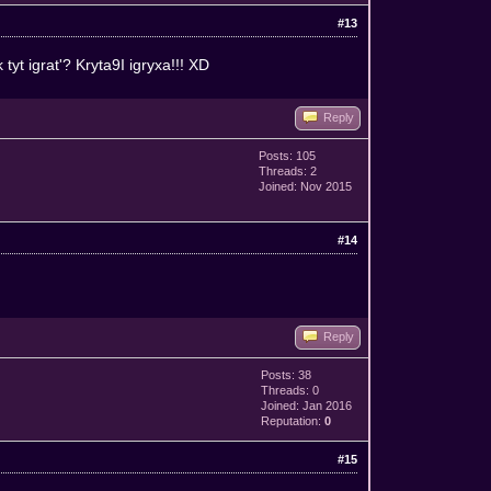
#13
t igrat'? Kryta9I igryxa!!! XD
Reply
Posts: 105
Threads: 2
Joined: Nov 2015
#14
Reply
Posts: 38
Threads: 0
Joined: Jan 2016
Reputation:
0
#15