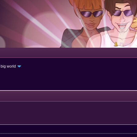
Portal
 big world