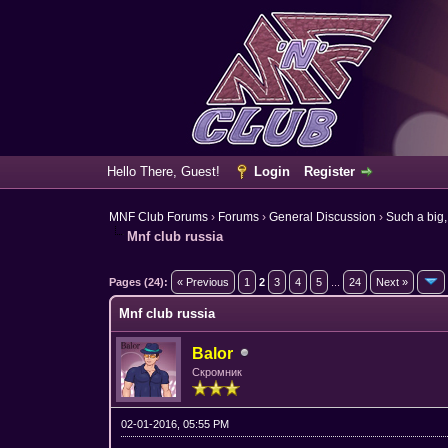
Hello There, Guest!
Login
Register
MNF Club Forums
›
Forums
›
General Discussion
›
Such a big,
Mnf club russia
13 Vote(s) - 4.08 Average
1
2
3
4
5
Pages (24):
« Previous
1
2
3
4
5
...
24
Next »
Mnf club russia
Balor
Скромник
02-01-2016, 05:55 PM