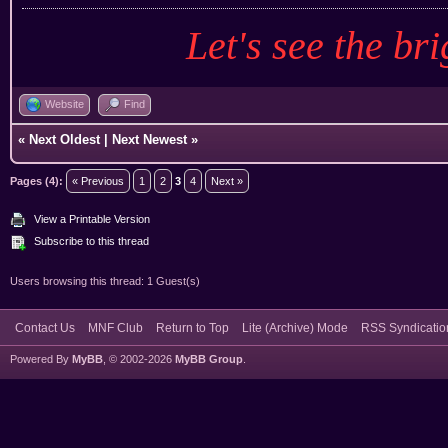
Let's see the bri
Website
Find
«
Next Oldest
|
Next Newest
»
Pages (4):
« Previous
1
2
3
4
Next »
View a Printable Version
Subscribe to this thread
Users browsing this thread: 1 Guest(s)
Contact Us
MNF Club
Return to Top
Lite (Archive) Mode
RSS Syndicatio
Powered By
MyBB
, © 2002-2026
MyBB Group
.