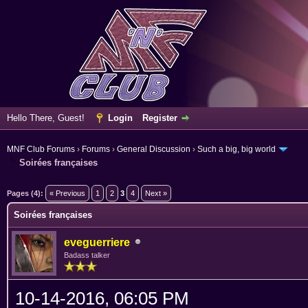
Hello There, Guest!
Login
Register
MNF Club Forums
›
Forums
›
General Discussion
›
Such a big, big world
Soirées françaises
ge
Pages (4):
« Previous
1
2
3
4
Next »
Soirées françaises
eveguerriere
Badass talker
10-14-2016, 06:05 PM