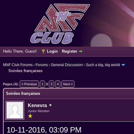
Hello There, Guest!
Login
Register
MNF Club Forums
›
Forums
›
General Discussion
›
Such a big, big world
Soirées françaises
ge
Pages (4):
« Previous
1
2
3
4
Next »
Soirées françaises
Kenevra
Junior Member
10-11-2016, 03:09 PM