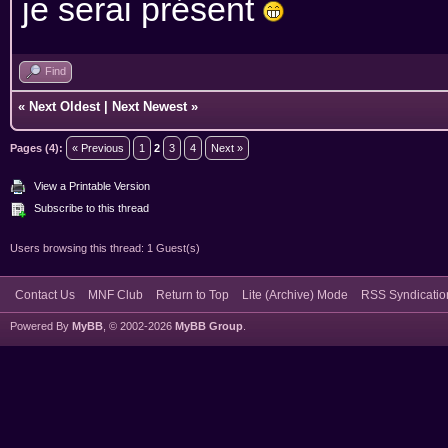
je serai présent
Find
«
Next Oldest
|
Next Newest
»
Pages (4):
« Previous
1
2
3
4
Next »
View a Printable Version
Subscribe to this thread
Users browsing this thread: 1 Guest(s)
Contact Us
MNF Club
Return to Top
Lite (Archive) Mode
RSS Syndicatio
Powered By
MyBB
, © 2002-2026
MyBB Group
.