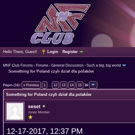
Hello There, Guest!
Login
Register
MNF Club Forums
›
Forums
›
General Discussion
›
Such a big, big world
Something for Poland czyli dział dla polaków
ge
Pages (16):
« Previous
1
...
12
13
14
15
16
Something for Poland czyli dział dla polaków
seset
Junior Member
12-17-2017, 12:37 PM