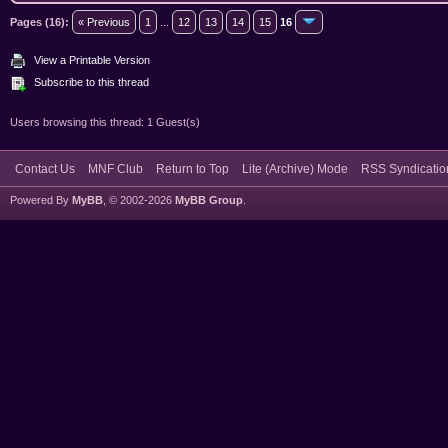
Pages (16):
« Previous
1
...
12
13
14
15
16
View a Printable Version
Subscribe to this thread
Users browsing this thread: 1 Guest(s)
Contact Us
MNF Club
Return to Top
Lite (Archive) Mode
RSS Syndicatio
Powered By
MyBB
, © 2002-2026
MyBB Group
.