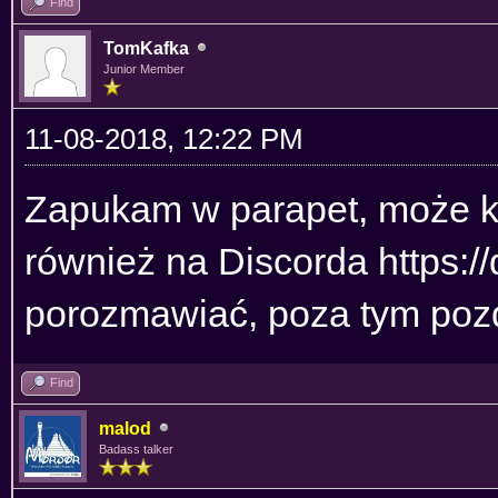
Find
TomKafka
Junior Member
11-08-2018, 12:22 PM
Zapukam w parapet, może k
również na Discorda
https:
porozmawiać, poza tym poz
Find
malod
Badass talker