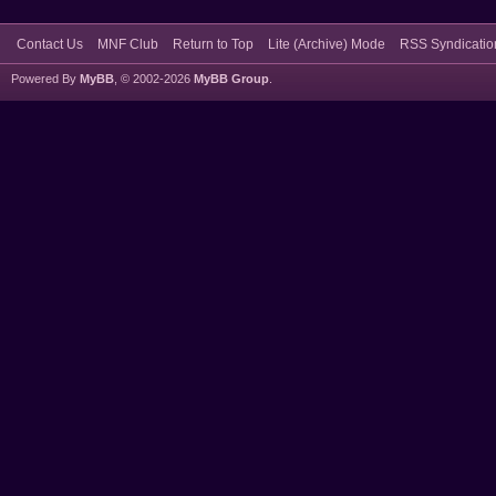
Contact Us
MNF Club
Return to Top
Lite (Archive) Mode
RSS Syndicatio
Powered By
MyBB
, © 2002-2026
MyBB Group
.