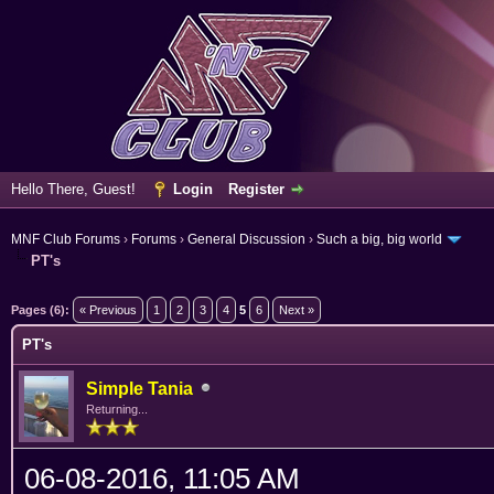
Hello There, Guest!
Login
Register
MNF Club Forums
›
Forums
›
General Discussion
›
Such a big, big world
PT's
erage
Pages (6):
« Previous
1
2
3
4
5
6
Next »
PT's
Simple Tania
Returning...
06-08-2016, 11:05 AM