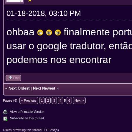
01-18-2018, 03:10 PM
ohbaa
finalmente port
usar o google tradutor, ent
podemos nos encontrar
Find
«
Next Oldest
|
Next Newest
»
Pages (6):
« Previous
1
2
3
4
5
6
Next »
View a Printable Version
Subscribe to this thread
Users browsing this thread: 1 Guest(s)