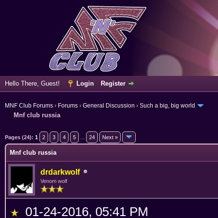
Hello There, Guest!
Login
Register
MNF Club Forums
›
Forums
›
General Discussion
›
Such a big, big world
Mnf club russia
verage
Pages (24):
1
2
3
4
5
...
24
Next »
Mnf club russia
drdarkwolf
Venom wolf
01-24-2016, 05:41 PM