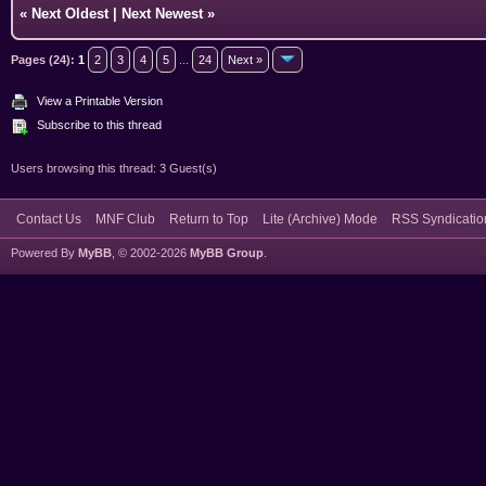
«
Next Oldest
|
Next Newest
»
Pages (24):
1
2
3
4
5
...
24
Next »
View a Printable Version
Subscribe to this thread
Users browsing this thread: 3 Guest(s)
Contact Us
MNF Club
Return to Top
Lite (Archive) Mode
RSS Syndicatio
Powered By
MyBB
, © 2002-2026
MyBB Group
.