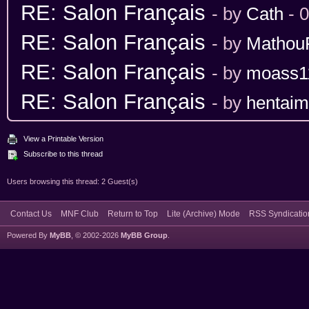
RE: Salon Français
- by
Cath
- 
RE: Salon Français
- by
Mathou
RE: Salon Français
- by
moass1
RE: Salon Français
- by
hentai
View a Printable Version
Subscribe to this thread
Users browsing this thread: 2 Guest(s)
Contact Us
MNF Club
Return to Top
Lite (Archive) Mode
RSS Syndicatio
Powered By
MyBB
, © 2002-2026
MyBB Group
.