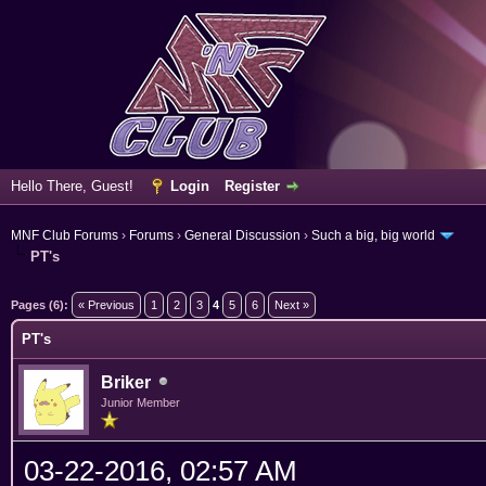
Hello There, Guest!
Login
Register
MNF Club Forums
›
Forums
›
General Discussion
›
Such a big, big world
PT's
erage
Pages (6):
« Previous
1
2
3
4
5
6
Next »
PT's
Briker
Junior Member
03-22-2016, 02:57 AM