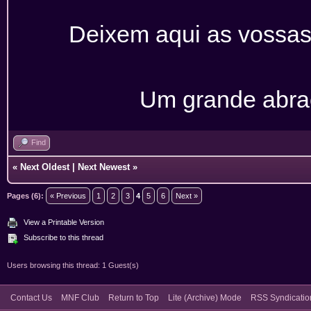
Deixem aqui as vossas
Um grande abra
Find
«
Next Oldest
|
Next Newest
»
Pages (6):
« Previous
1
2
3
4
5
6
Next »
View a Printable Version
Subscribe to this thread
Users browsing this thread: 1 Guest(s)
Contact Us
MNF Club
Return to Top
Lite (Archive) Mode
RSS Syndicatio