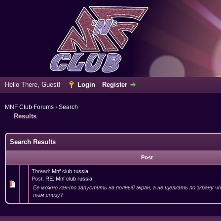
Hello There, Guest!
Login
Register
MNF Club Forums
›
Search
Results
Search Results
Post
Thread:
Mnf club russia
Post:
RE: Mnf club russia
Ее можно как-то запустить на полный экран, а не щелкать по экрану
там снизу?