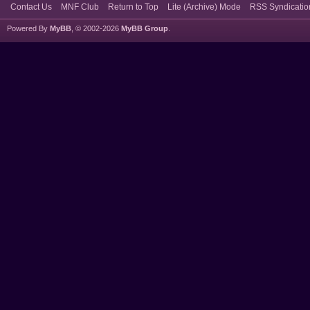
Contact Us
MNF Club
Return to Top
Lite (Archive) Mode
RSS Syndicatio
Powered By
MyBB
, © 2002-2026
MyBB Group
.