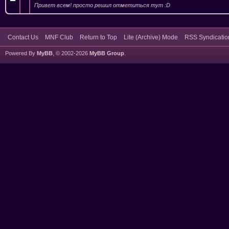
Привет всем! просто решил отметиться тут :D
Contact Us
MNF Club
Return to Top
Lite (Archive) Mode
RSS Syndicatio
Powered By
MyBB
, © 2002-2026
MyBB Group
.