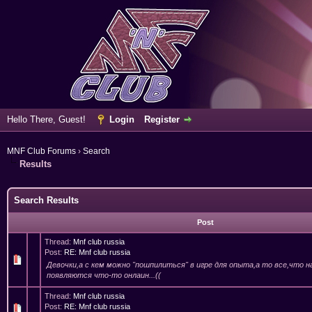
Hello There, Guest!
Login
Register
MNF Club Forums
›
Search
Results
Search Results
Post
Thread:
Mnf club russia
Post:
RE: Mnf club russia
Девочки,а с кем можно "пошпилиться" в игре для опыта,а то все,что н
появляются что-то онлаин...((
Thread:
Mnf club russia
Post:
RE: Mnf club russia