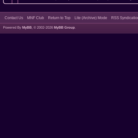
Contact Us
MNF Club
Return to Top
Lite (Archive) Mode
RSS Syndicatio
Powered By
MyBB
, © 2002-2026
MyBB Group
.