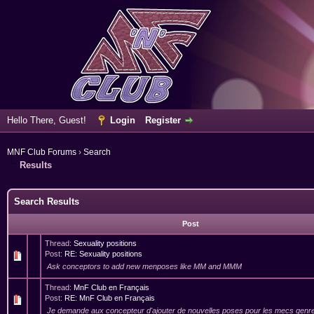
Hello There, Guest!
Login
Register
MNF Club Forums
›
Search
Results
Search Results
Post
Thread:
Sexuality positions
Post:
RE: Sexuality positions
Ask conceptors to add new menposes like MM and MMM
Thread:
MnF Club en Français
Post:
RE: MnF Club en Français
Je demande aux concepteur d'ajouter de nouvelles poses pour les mecs ge